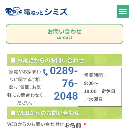
サービ
料
でん
お
お問い合わせ
contact
■ お電話からのお問い合わせ
0289-
家電やお家まわ
営業時間／
りに関するご相
76-
9:00〜
談・ご質問、お気
19:00 定休日
2048
軽にお問合わせく
／水曜日
ださい。
■ WEBからのお問い合わせ
WEBからのお問い合わせは
お名前