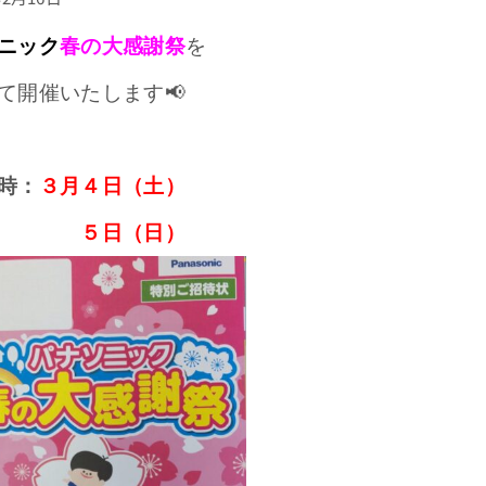
ニック
春の大感謝祭
を
て開催いたします📢
時：
３月４日（土）
日（日）